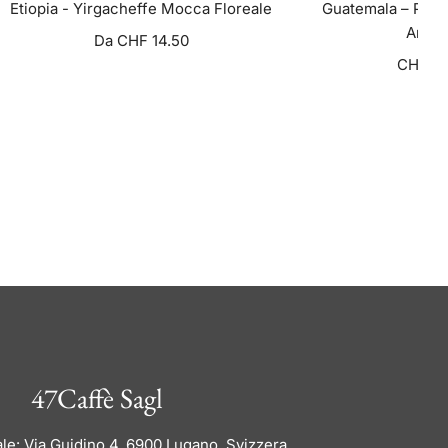
Etiopia - Yirgacheffe Mocca Floreale
Guatemala – Past
Antig
Da
CHF 14.50
CHF 21
VISUALIZZA OPZIONI
VISUALIZZA
47Caffè Sagl
ale: Via Guidino 4, 6900 Lugano, Svizzera