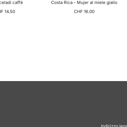
eladi caffè
Costa Rica - Mujer al miele giallo
F 14.50
CHF 16.00
ZA OPZIONI
VISUALIZZA OPZIONI
VEDI TUTTO
Indirizzo leg